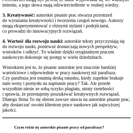
imieniu, a jego słowa mają odzwierciedlenie w realnej wiedzy.
3. Kreatywność:
autorskie pisanie prac stwarza przestrzeń
do wyrażania kreatywności i tworzenia czegoś nowego. Autorzy
mogą eksperymentować z różnymi stylami i podejściami,
co prowadzi do innowacyjnych rozwiązań.
4. Wartość dla rozwoju nauki:
autorskie teksty przyczyniają się
do rozwoju nauki, ponieważ dostarczają nowych perspektyw,
wniosków i odkryć. To właśnie dzięki oryginalnym pracom
naukowym dokonuje się postęp w wielu dziedzinach.
Wnioskiem jest to, że pisanie autorskie jest znacznie bardziej
wartościowe i odpowiednie w pracy naukowej niż parafraza.
Czy parafraza jest ostatnią deską ratunku, kiedy zupełnie brakuje
nam weny i pomysłu na napisanie pracy? Tak. Ale przede
wszystkim niesie ze sobą ryzyko plagiatu, utraty rzetelności
i sprawia, że przestajemy poszukiwać kreatywnych rozwiązań.
Dlatego firma To się obroni zawsze stawia na autorskie pisanie prac,
aby dostarczać swoim klientom prace naukowe jak najwyższej
jakości.
Czym różni się autorskie pisanie pracy od parafrazy?