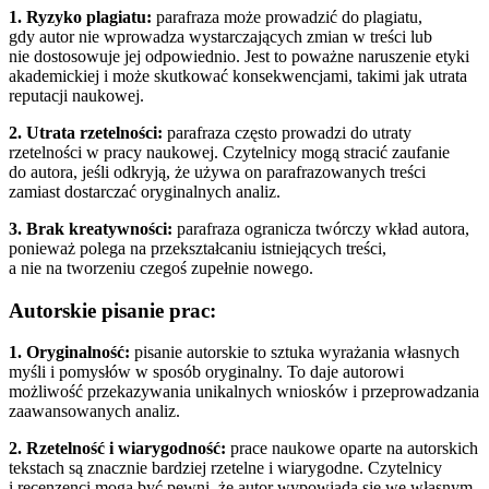
1. Ryzyko plagiatu:
parafraza może prowadzić do plagiatu,
gdy autor nie wprowadza wystarczających zmian w treści lub
nie dostosowuje jej odpowiednio. Jest to poważne naruszenie etyki
akademickiej i może skutkować konsekwencjami, takimi jak utrata
reputacji naukowej.
2. Utrata rzetelności:
parafraza często prowadzi do utraty
rzetelności w pracy naukowej. Czytelnicy mogą stracić zaufanie
do autora, jeśli odkryją, że używa on parafrazowanych treści
zamiast dostarczać oryginalnych analiz.
3. Brak kreatywności:
parafraza ogranicza twórczy wkład autora,
ponieważ polega na przekształcaniu istniejących treści,
a nie na tworzeniu czegoś zupełnie nowego.
Autorskie pisanie prac:
1. Oryginalność:
pisanie autorskie to sztuka wyrażania własnych
myśli i pomysłów w sposób oryginalny. To daje autorowi
możliwość przekazywania unikalnych wniosków i przeprowadzania
zaawansowanych analiz.
2. Rzetelność i wiarygodność:
prace naukowe oparte na autorskich
tekstach są znacznie bardziej rzetelne i wiarygodne. Czytelnicy
i recenzenci mogą być pewni, że autor wypowiada się we własnym