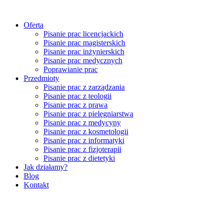
Przejdź
do
Oferta
treści
Pisanie prac licencjackich
Pisanie prac magisterskich
Pisanie prac inżynierskich
Pisanie prac medycznych
Poprawianie prac
Przedmioty
Pisanie prac z zarządzania
Pisanie prac z teologii
Pisanie prac z prawa
Pisanie prac z pielęgniarstwa
Pisanie prac z medycyny
Pisanie prac z kosmetologii
Pisanie prac z informatyki
Pisanie prac z fizjoterapii
Pisanie prac z dietetyki
Jak działamy?
Blog
Kontakt