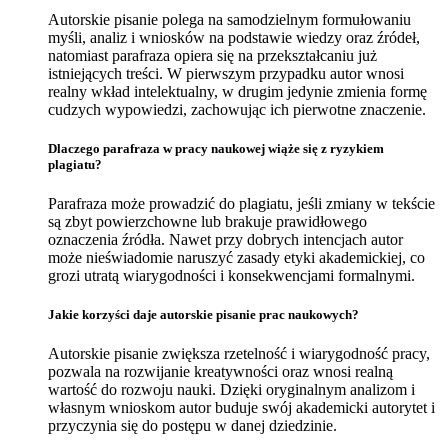
Autorskie pisanie polega na samodzielnym formułowaniu
myśli, analiz i wniosków na podstawie wiedzy oraz źródeł,
natomiast parafraza opiera się na przekształcaniu już
istniejących treści. W pierwszym przypadku autor wnosi
realny wkład intelektualny, w drugim jedynie zmienia formę
cudzych wypowiedzi, zachowując ich pierwotne znaczenie.
Dlaczego parafraza w pracy naukowej wiąże się z ryzykiem
plagiatu?
Parafraza może prowadzić do plagiatu, jeśli zmiany w tekście
są zbyt powierzchowne lub brakuje prawidłowego
oznaczenia źródła. Nawet przy dobrych intencjach autor
może nieświadomie naruszyć zasady etyki akademickiej, co
grozi utratą wiarygodności i konsekwencjami formalnymi.
Jakie korzyści daje autorskie pisanie prac naukowych?
Autorskie pisanie zwiększa rzetelność i wiarygodność pracy,
pozwala na rozwijanie kreatywności oraz wnosi realną
wartość do rozwoju nauki. Dzięki oryginalnym analizom i
własnym wnioskom autor buduje swój akademicki autorytet i
przyczynia się do postępu w danej dziedzinie.