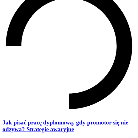
Jak pisać pracę dyplomową, gdy promotor się nie
odzywa? Strategie awaryjne