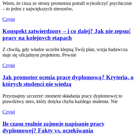
Wiem, że cisza ze strony promotora potrafi wykończyć psychicznie
– to jeden z największych stresorów,
Czytaj
Konspekt zatwierdzony – i co dalej? Jak nie zepsuć
pracy na kolejnych etapach
Z chwilą, gdy władze uczelni klepną Twój plan, wizja badawcza
staje się oficjalnym projektem. Pewnie
Czytaj
Jak promotor ocenia pracę dyplomową? Kryteria, o
których studenci nie wiedzą
Przyznajmy szczerze: moment składania pracy dyplomowej to
prawdziwy stres, który dotyka chyba każdego studenta. Nie
Czytaj
Ile czasu realnie zajmuje napisanie pracy
dyplomowej? Fakty vs. oczekiwania