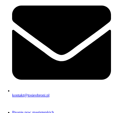
kontakt@tosieobroni.pl
Pisanie prac magisterskich