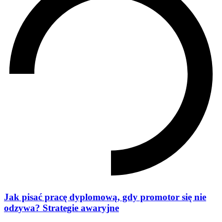
Jak pisać pracę dyplomową, gdy promotor się nie
odzywa? Strategie awaryjne