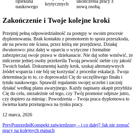
opiekuna
ukończenia pracy z
krytycznych
naukowego
nową osobą.
Zakończenie i Twoje kolejne kroki
Przejmij pełną odpowiedzialność za postępy w swoim procesie
dyplomowania. Brak kontaktu z promotorem to spora przeszkoda,
ale na pewno nie ściana, przez którą nie przejdziesz. Działaj
dwutorowo: pisz dalej w oparciu o wytyczne i formalnie
zabezpieczaj swoje prawa w dziekanacie. Nie daj sobie wmówić, że
milczenie jednej osoby przekreśla Twoją pewność siebie czy jakość
Twoich badań. Dokumentuj każdy krok, szukaj alternatywnych
źródeł wsparcia i nie bój się korzystać z procedur eskalacji. Twoja
determinacja to to, co doprowadzi Cię do szczęśliwego finału i
tytułu naukowego. Sprawdź regulamin swojej uczelni i zacznij
działać według planu awaryjnego. Każdy napisany akapit przybliża
Cię do celu, niezależnie od tego, czy Twój promotor odpisze jutro,
czy dopiero za miesiąc. Powodzenia – Twoja praca dyplomowa to
świetna karta przetargowa na rynku pracy.
12 marca, 2026
Prev
Poprzedni
Konspekt zatwierdzony – i co dalej? Jak nie zepsuć
pracy na kolejnych etapach