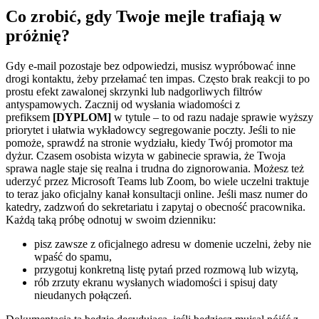
Co zrobić, gdy Twoje mejle trafiają w
próżnię?
Gdy e-mail pozostaje bez odpowiedzi, musisz wypróbować inne
drogi kontaktu, żeby przełamać ten impas. Często brak reakcji to po
prostu efekt zawalonej skrzynki lub nadgorliwych filtrów
antyspamowych. Zacznij od wysłania wiadomości z
prefiksem
[DYPLOM]
w tytule – to od razu nadaje sprawie wyższy
priorytet i ułatwia wykładowcy segregowanie poczty. Jeśli to nie
pomoże, sprawdź na stronie wydziału, kiedy Twój promotor ma
dyżur. Czasem osobista wizyta w gabinecie sprawia, że Twoja
sprawa nagle staje się realna i trudna do zignorowania. Możesz też
uderzyć przez Microsoft Teams lub Zoom, bo wiele uczelni traktuje
to teraz jako oficjalny kanał konsultacji online. Jeśli masz numer do
katedry, zadzwoń do sekretariatu i zapytaj o obecność pracownika.
Każdą taką próbę odnotuj w swoim dzienniku:
pisz zawsze z oficjalnego adresu w domenie uczelni, żeby nie
wpaść do spamu,
przygotuj konkretną listę pytań przed rozmową lub wizytą,
rób zrzuty ekranu wysłanych wiadomości i spisuj daty
nieudanych połączeń.