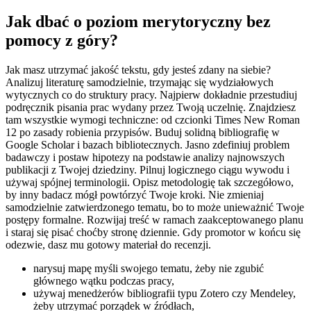
Jak dbać o poziom merytoryczny bez
pomocy z góry?
Jak masz utrzymać jakość tekstu, gdy jesteś zdany na siebie?
Analizuj literaturę samodzielnie, trzymając się wydziałowych
wytycznych co do struktury pracy. Najpierw dokładnie przestudiuj
podręcznik pisania prac wydany przez Twoją uczelnię. Znajdziesz
tam wszystkie wymogi techniczne: od czcionki Times New Roman
12 po zasady robienia przypisów. Buduj solidną bibliografię w
Google Scholar i bazach bibliotecznych. Jasno zdefiniuj problem
badawczy i postaw hipotezy na podstawie analizy najnowszych
publikacji z Twojej dziedziny. Pilnuj logicznego ciągu wywodu i
używaj spójnej terminologii. Opisz metodologię tak szczegółowo,
by inny badacz mógł powtórzyć Twoje kroki. Nie zmieniaj
samodzielnie zatwierdzonego tematu, bo to może unieważnić Twoje
postępy formalne. Rozwijaj treść w ramach zaakceptowanego planu
i staraj się pisać choćby stronę dziennie. Gdy promotor w końcu się
odezwie, dasz mu gotowy materiał do recenzji.
narysuj mapę myśli swojego tematu, żeby nie zgubić
głównego wątku podczas pracy,
używaj menedżerów bibliografii typu Zotero czy Mendeley,
żeby utrzymać porządek w źródłach,