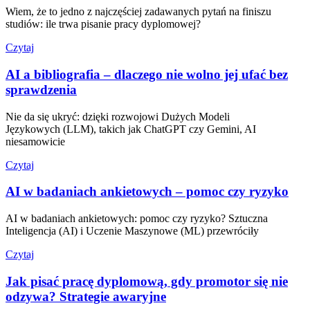
Wiem, że to jedno z najczęściej zadawanych pytań na finiszu
studiów: ile trwa pisanie pracy dyplomowej?
Czytaj
AI a bibliografia – dlaczego nie wolno jej ufać bez
sprawdzenia
Nie da się ukryć: dzięki rozwojowi Dużych Modeli
Językowych (LLM), takich jak ChatGPT czy Gemini, AI
niesamowicie
Czytaj
AI w badaniach ankietowych – pomoc czy ryzyko
AI w badaniach ankietowych: pomoc czy ryzyko? Sztuczna
Inteligencja (AI) i Uczenie Maszynowe (ML) przewróciły
Czytaj
Jak pisać pracę dyplomową, gdy promotor się nie
odzywa? Strategie awaryjne