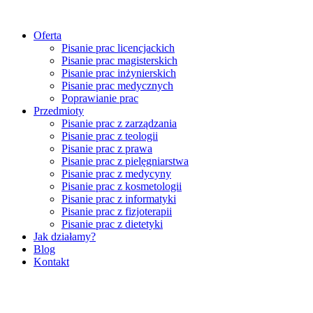
Przejdź
do
Oferta
treści
Pisanie prac licencjackich
Pisanie prac magisterskich
Pisanie prac inżynierskich
Pisanie prac medycznych
Poprawianie prac
Przedmioty
Pisanie prac z zarządzania
Pisanie prac z teologii
Pisanie prac z prawa
Pisanie prac z pielęgniarstwa
Pisanie prac z medycyny
Pisanie prac z kosmetologii
Pisanie prac z informatyki
Pisanie prac z fizjoterapii
Pisanie prac z dietetyki
Jak działamy?
Blog
Kontakt