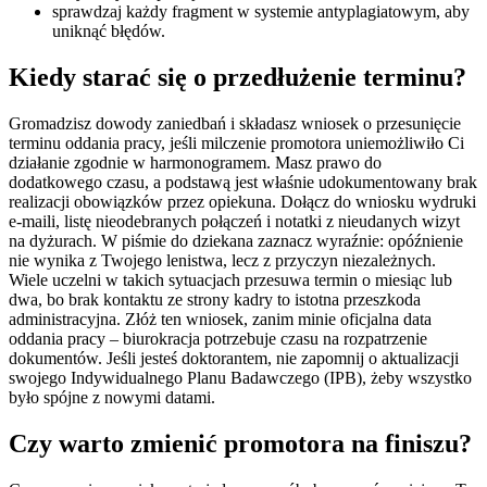
sprawdzaj każdy fragment w systemie antyplagiatowym, aby
uniknąć błędów.
Kiedy starać się o przedłużenie terminu?
Gromadzisz dowody zaniedbań i składasz wniosek o przesunięcie
terminu oddania pracy, jeśli milczenie promotora uniemożliwiło Ci
działanie zgodnie w harmonogramem. Masz prawo do
dodatkowego czasu, a podstawą jest właśnie udokumentowany brak
realizacji obowiązków przez opiekuna. Dołącz do wniosku wydruki
e-maili, listę nieodebranych połączeń i notatki z nieudanych wizyt
na dyżurach. W piśmie do dziekana zaznacz wyraźnie: opóźnienie
nie wynika z Twojego lenistwa, lecz z przyczyn niezależnych.
Wiele uczelni w takich sytuacjach przesuwa termin o miesiąc lub
dwa, bo brak kontaktu ze strony kadry to istotna przeszkoda
administracyjna. Złóż ten wniosek, zanim minie oficjalna data
oddania pracy – biurokracja potrzebuje czasu na rozpatrzenie
dokumentów. Jeśli jesteś doktorantem, nie zapomnij o aktualizacji
swojego Indywidualnego Planu Badawczego (IPB), żeby wszystko
było spójne z nowymi datami.
Czy warto zmienić promotora na finiszu?