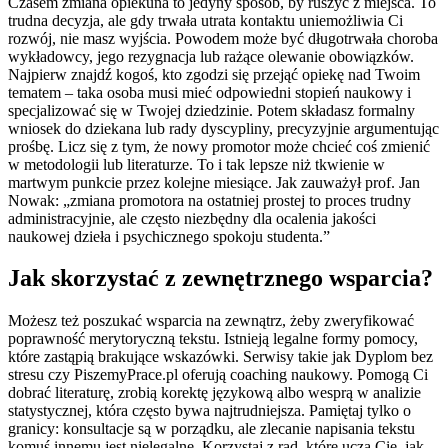
Czasem zmiana opiekuna to jedyny sposób, by ruszyć z miejsca. To
trudna decyzja, ale gdy trwała utrata kontaktu uniemożliwia Ci
rozwój, nie masz wyjścia. Powodem może być długotrwała choroba
wykładowcy, jego rezygnacja lub rażące olewanie obowiązków.
Najpierw znajdź kogoś, kto zgodzi się przejąć opiekę nad Twoim
tematem – taka osoba musi mieć odpowiedni stopień naukowy i
specjalizować się w Twojej dziedzinie. Potem składasz formalny
wniosek do dziekana lub rady dyscypliny, precyzyjnie argumentując
prośbę. Licz się z tym, że nowy promotor może chcieć coś zmienić
w metodologii lub literaturze. To i tak lepsze niż tkwienie w
martwym punkcie przez kolejne miesiące. Jak zauważył prof. Jan
Nowak: „zmiana promotora na ostatniej prostej to proces trudny
administracyjnie, ale często niezbędny dla ocalenia jakości
naukowej dzieła i psychicznego spokoju studenta.”
Jak skorzystać z zewnętrznego wsparcia?
Możesz też poszukać wsparcia na zewnątrz, żeby zweryfikować
poprawność merytoryczną tekstu. Istnieją legalne formy pomocy,
które zastąpią brakujące wskazówki. Serwisy takie jak Dyplom bez
stresu czy PiszemyPrace.pl oferują coaching naukowy. Pomogą Ci
dobrać literaturę, zrobią korektę językową albo wesprą w analizie
statystycznej, która często bywa najtrudniejsza. Pamiętaj tylko o
granicy: konsultacje są w porządku, ale zlecanie napisania tekstu
komuś innemu jest nielegalne. Korzystaj z rad, które uczą Cię, jak