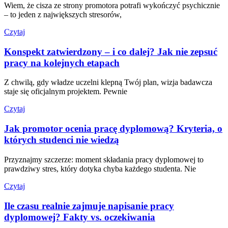
Wiem, że cisza ze strony promotora potrafi wykończyć psychicznie
– to jeden z największych stresorów,
Czytaj
Konspekt zatwierdzony – i co dalej? Jak nie zepsuć
pracy na kolejnych etapach
Z chwilą, gdy władze uczelni klepną Twój plan, wizja badawcza
staje się oficjalnym projektem. Pewnie
Czytaj
Jak promotor ocenia pracę dyplomową? Kryteria, o
których studenci nie wiedzą
Przyznajmy szczerze: moment składania pracy dyplomowej to
prawdziwy stres, który dotyka chyba każdego studenta. Nie
Czytaj
Ile czasu realnie zajmuje napisanie pracy
dyplomowej? Fakty vs. oczekiwania