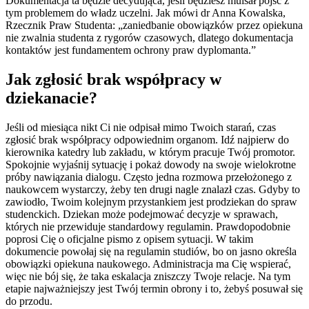
Dokumentacja ta będzie decydująca, jeśli będziesz muisał pójść z
tym problemem do władz uczelni. Jak mówi dr Anna Kowalska,
Rzecznik Praw Studenta: „zaniedbanie obowiązków przez opiekuna
nie zwalnia studenta z rygorów czasowych, dlatego dokumentacja
kontaktów jest fundamentem ochrony praw dyplomanta.”
Jak zgłosić brak współpracy w
dziekanacie?
Jeśli od miesiąca nikt Ci nie odpisał mimo Twoich starań, czas
zgłosić brak współpracy odpowiednim organom. Idź najpierw do
kierownika katedry lub zakładu, w którym pracuje Twój promotor.
Spokojnie wyjaśnij sytuację i pokaż dowody na swoje wielokrotne
próby nawiązania dialogu. Często jedna rozmowa przełożonego z
naukowcem wystarczy, żeby ten drugi nagle znalazł czas. Gdyby to
zawiodło, Twoim kolejnym przystankiem jest prodziekan do spraw
studenckich. Dziekan może podejmować decyzje w sprawach,
których nie przewiduje standardowy regulamin. Prawdopodobnie
poprosi Cię o oficjalne pismo z opisem sytuacji. W takim
dokumencie powołaj się na regulamin studiów, bo on jasno określa
obowiązki opiekuna naukowego. Administracja ma Cię wspierać,
więc nie bój się, że taka eskalacja zniszczy Twoje relacje. Na tym
etapie najważniejszy jest Twój termin obrony i to, żebyś posuwał się
do przodu.