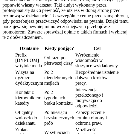
poprawić własny warsztat. Taki audyt wykonany przez
profesjonalistę da Ci pewność, że idziesz w dobrą stronę przed
rozmową w dziekanacie. To szczególnie cenne przed samą obroną,
gdy potrzebujesz przećwiczyć odpowiedzi na pytania. Dzięki temu
poczujesz się pewniej mimo wcześniejszych przebojów z
promotorem. Zawsze sprawdzaj opinie o takich firmach i wybieraj
te z doświadczeniem.
Działanie
Kiedy podjąć?
Cel
Prefix
Wyróżnienie
Od razu po
[DYPLOM]
wiadomości w
pierwszej ciszy
w tytule mejla
skrzynce wykładowcy.
Wizyta na
Po 2
Bezpośrednie ustalenie
dyżurze
nieodebranych
dalszych kroków
dydaktycznym
mejlach
pracy.
Interwencja
Kontakt z
Po 2
przełożonego i
kierownikiem
tygodniach
motywacja do
katedry
braku kontaktu
odpowiedzi.
Oficjalny
Po miesiącu
Zabezpieczenie
wniosek do
bezskutecznych
terminu obrony i
dziekanatu
prób
ochrona praw.
Zmiana
Możliwość
W sytuacjach